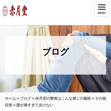
MENU
ブログ
BLOG
ホーム
»
ブログ
»
赤月堂の整体はこんな感じの施術
»
その他
症状
»
踵が痛すぎて歩けない